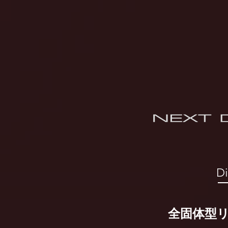
D
全固体型